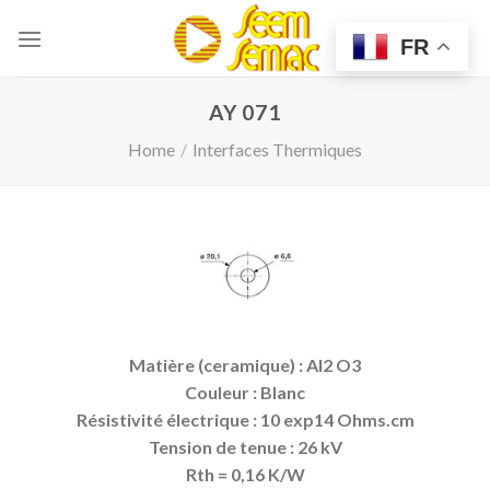
Skip
to
FR
content
AY 071
Home
/
Interfaces Thermiques
Matière (ceramique) : Al2 O3
Couleur : Blanc
Résistivité électrique : 10 exp14 Ohms.cm
Tension de tenue : 26 kV
Rth = 0,16 K/W