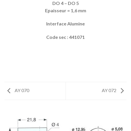
DO 4 – DO 5
Epaisseur = 1,6 mm
Interface Alumine
Code sec : 441071
AY 070
AY 072