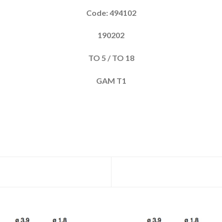
Code: 494102
190202
TO 5 / TO 18
GAM T1