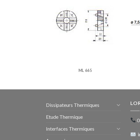
 204
ML 665
LO
Dissipateurs Thermiques
Etude Thermique
0
Interfaces Thermiques
i