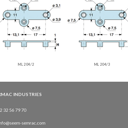
ML 204/2
ML 204/3
RMAC INDUSTRIES
2 32 56 79 70
nfo@seem-semrac.com