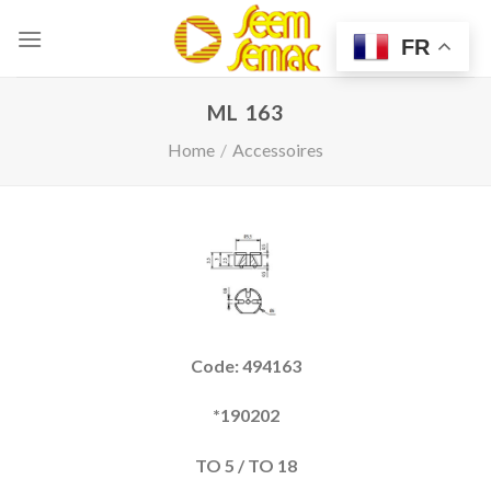
Skip
to
FR
content
ML 163
Home
/
Accessoires
Code: 494163
*190202
TO 5 / TO 18