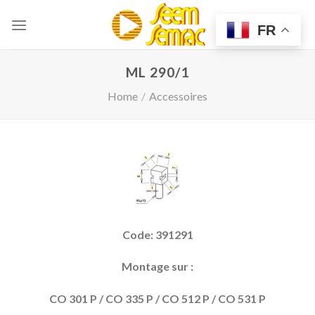
Skip
to
FR
content
ML 290/1
Home
/
Accessoires
Code: 391291
Montage sur :
CO 301 P / CO 335 P / CO 512 P / CO 531 P