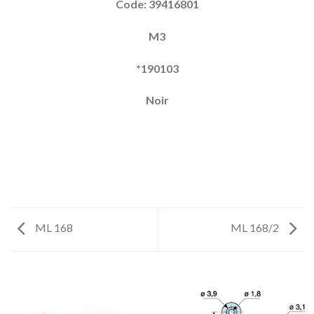
Code: 39416801
M3
*190103
Noir
ML 168
ML 168/2