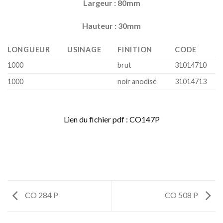
Largeur : 80mm
Hauteur : 30mm
LONGUEUR
USINAGE
FINITION
CODE
1000
brut
31014710
1000
noir anodisé
31014713
Lien du fichier pdf : CO147P
CO 284 P
CO 508 P