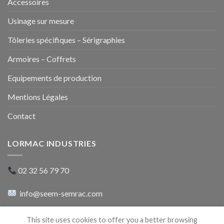
Accessoires
Usinage sur mesure
Tôleries spécifiques – Sérigraphies
Armoires – Coffrets
Equipements de production
Mentions Légales
Contact
LORMAC INDUSTRIES
02 32 56 79 70
info@seem-semrac.com
rue du 8 mai 1945
This site uses cookies to offer you a better browsing