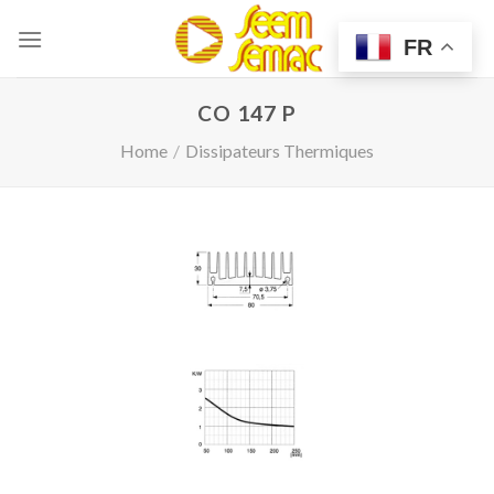
Skip
to
FR
content
CO 147 P
Home
/
Dissipateurs Thermiques