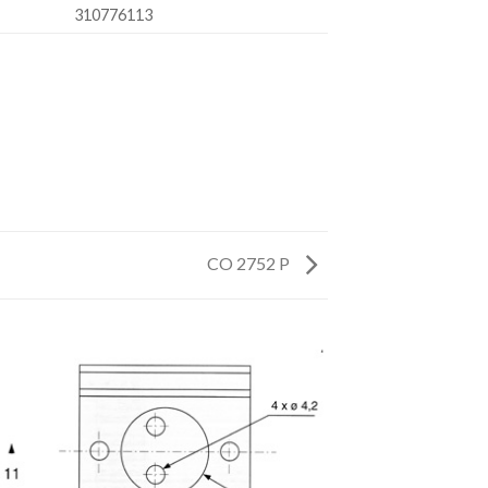
310776113
CO 2752 P