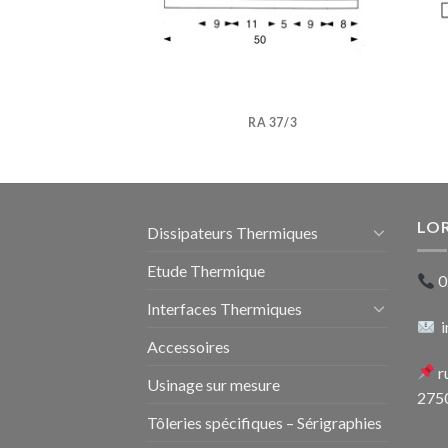
04222 M
RA 37/3
LO
Dissipateurs Thermiques
Etude Thermique
0
Interfaces Thermiques
i
Accessoires
r
Usinage sur mesure
275
Tôleries spécifiques – Sérigraphies