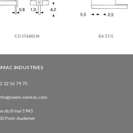
CO 576802 M
RA 37/5
RMAC INDUSTRIES
2 32 56 79 70
nfo@seem-semrac.com
ue du 8 mai 1945
00 Pont-Audemer