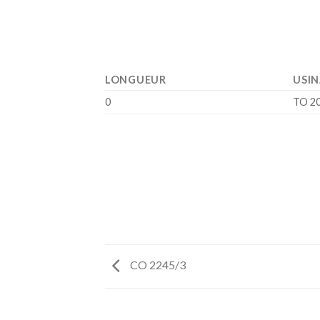
LONGUEUR
USI
0
TO 20
CO 2245/3