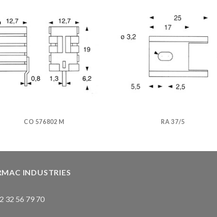
CO 576802 M
RA 37/5
RMAC INDUSTRIES
2 32 56 79 70