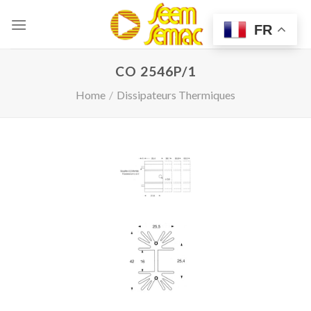
Skip
to
FR
content
CO 2546P/1
Home
/
Dissipateurs Thermiques