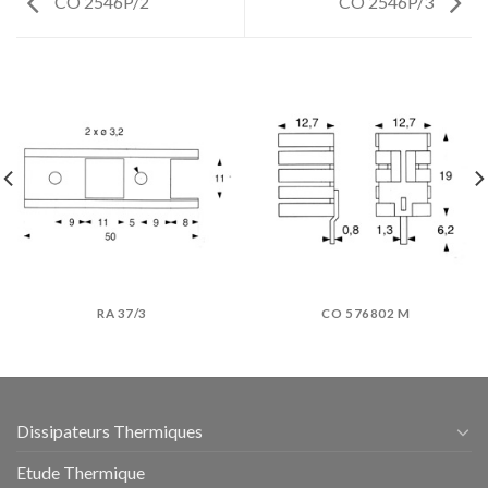
CO 2546P/2
CO 2546P/3
RA 37/3
CO 576802 M
Dissipateurs Thermiques
Etude Thermique