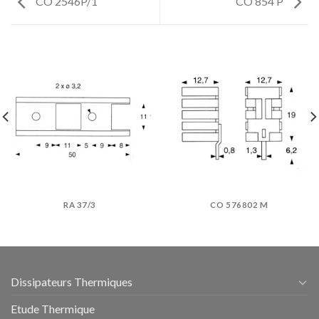
CO 2546P/1
CO 854 P
RA 37/3
CO 576802 M
Dissipateurs Thermiques
Etude Thermique