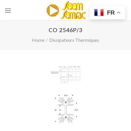
Skip
to
FR
content
CO 2546P/3
Home
/
Dissipateurs Thermiques