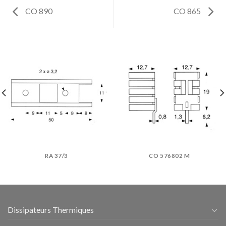
CO 890
CO 865
RA 37/3
CO 576802 M
Dissipateurs Thermiques