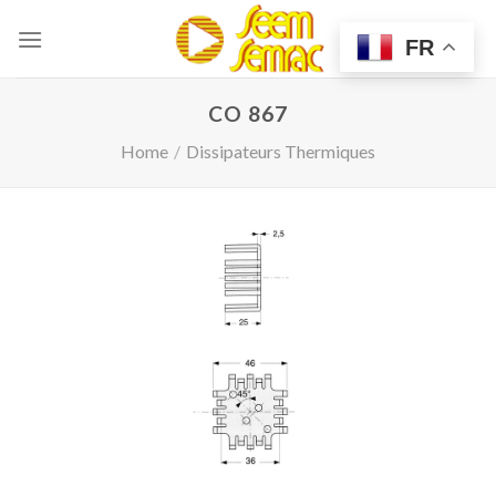
Skip
to
FR
content
CO 867
Home
/
Dissipateurs Thermiques