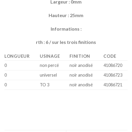
Largeur : 0mm
Hauteur : 25mm
Informations :
rth : 6 / sur les trois finitions
LONGUEUR
USINAGE
FINITION
CODE
0
non percé
noir anodisé
41086720
0
universel
noir anodisé
41086723
0
TO 3
noir anodisé
41086721